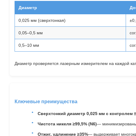
Диаметр
До
0,025 мм (сверхтонкая)
±0
0,05–0,5 мм
со
0,5–10 мм
со
Диаметр проверяется лазерным измерителем на каждой кат
Ключевые преимущества
Сверхтонкий диаметр 0,025 мм с контролем ±
Чистота никеля ≥99,5% (N6)
— минимизированы 
Отжиг, удлинение ≥35%
— выдерживает многокр