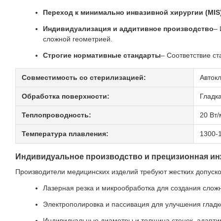
Переход к минимально инвазивной хирургии (MIS
Индивидуализация и аддитивное производство
– 
сложной геометрией.
Строгие нормативные стандарты
– Соответствие с
Совместимость со стерилизацией:
Автокл
Обработка поверхности:
Гладк
Теплопроводность:
20 Вт/
Температура плавления:
1300-
Индивидуальное производство и прецизионная и
Производители медицинских изделий требуют жестких допуско
Лазерная резка и микрообработка для создания сложн
Электрополировка и пассивация для улучшения гладко
Индивидуальные диаметры и толщина стенок, адапти