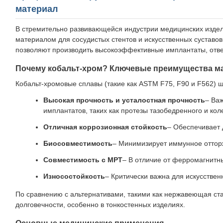
материал
В стремительно развивающейся индустрии медицинских издели
материалом для сосудистых стентов и искусственных суставов
позволяют производить высокоэффективные имплантаты, отв
Почему кобальт-хром? Ключевые преимущества м
Кобальт-хромовые сплавы (такие как ASTM F75, F90 и F562) 
Высокая прочность и усталостная прочность
– Важ
имплантатов, таких как протезы тазобедренного и кол
Отличная коррозионная стойкость
– Обеспечивает 
Биосовместимость
– Минимизирует иммунное оттор
Совместимость с МРТ
– В отличие от ферромагнитн
Износостойкость
– Критически важна для искусствен
По сравнению с альтернативами, такими как нержавеющая ста
долговечности, особенно в тонкостенных изделиях.