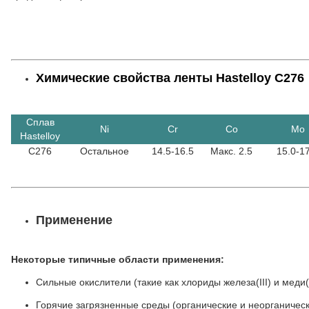
Химические свойства ленты Hastelloy C276
Сплав
Ni
Cr
Co
Mo
Hastelloy
C276
Остальное
14.5-16.5
Макс. 2.5
15.0-1
Применение
Некоторые типичные области применения:
Сильные окислители (такие как хлориды железа(III) и меди(I
Горячие загрязненные среды (органические и неорганичес