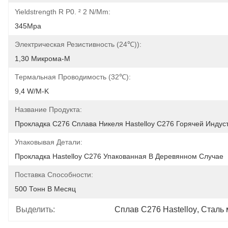
Yieldstrength R P0. ² 2 N/mm:
345Mpa
Электрическая Резистивность (24℃)):
1,30 Микрома-M
Термальная Проводимость (32℃):
9,4 W/m-K
Название Продукта:
Прокладка C276 Сплава Никеля Hastelloy C276 Горячей Индус
Упаковывая Детали:
Прокладка Hastelloy C276 Упакованная В Деревянном Случае
Поставка Способности:
500 Тонн В Месяц
Выделить:
Сплав C276 Hastelloy
, 
Сталь