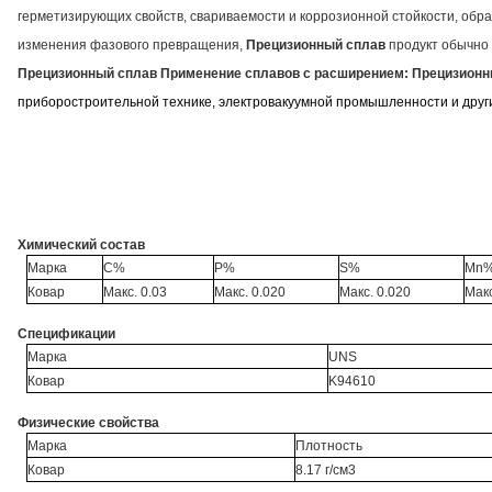
герметизирующих свойств, свариваемости и коррозионной стойкости, обр
изменения фазового превращения,
Прецизионный сплав
продукт обычно п
Прецизионный сплав
Применение сплавов с расширением:
Прецизионн
приборостроительной технике, электровакуумной промышленности и других
Химический состав
Марка
C%
P%
S%
Mn
Ковар
Макс. 0.03
Макс. 0.020
Макс. 0.020
Макс
Спецификации
Марка
UNS
Ковар
K94610
Физические свойства
Марка
Плотность
Ковар
8.17 г/см3