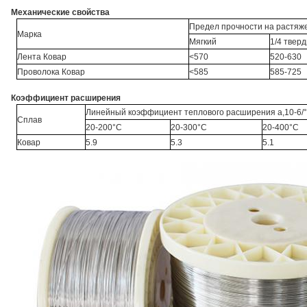
Механические свойства
Предел прочности на растяж
Марка
Мягкий
1/4 твер
Лента Ковар
<570
520-630
Проволока Ковар
<585
585-725
Коэффициент расширения
Линейный коэффициент теплового расширения a,10-6/
Сплав
20-200°C
20-300°C
20-400°C
Ковар
5.9
5.3
5.1