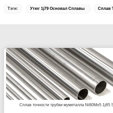
Тэги:
Утюг 1j79 Основал Сплавы
Сплав 
Сплав точности трубки муметалла Ni80Mo5 1j85 