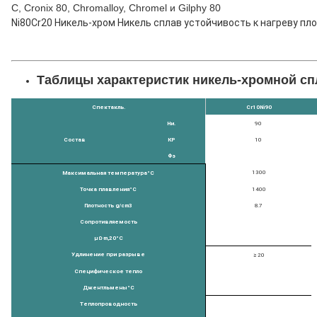
C, Cronix 80, Chromalloy, Chromel и Gilphy 80
Ni80Cr20 Никель-хром Никель сплав устойчивость к нагреву пло
Таблицы характеристик никель-хромной с
Спектакль.
Cr10Ni90
Ни.
90
Состав
КР
10
Фэ
1300
Максимальная температура
°C
Точка плавления
°C
1400
Плотность g/cm3
8.7
Сопротивляемость
μΩ·m
,
20
°C
Удлинение при разрыве
≥ 20
Специфическое тепло
Джентльмены
°C
Теплопроводность