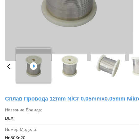
Сплав Провода 12mm NiCr 0.05mmx0.05mm Nikro
Название Бренда:
DLX
Номер Модели:
Ни80Кр20