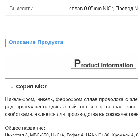
Выделить:
сплав 0.05mm NiCr
, 
Провод Ni
Описание Продукта
Серия NiCr
Никель-хром, никель, феррохром сплав проволока с эле
ряд преимуществ.одинаковый тип и постоянная элон
свойствами, является для производства высококачестве
Общее название:
Никротал 8, МВС-650, НиCrA, Тофет A, HAI-NiCr 80, Хромель A, 