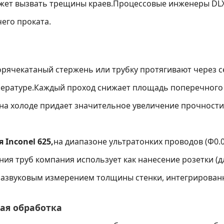
ожет вызвать трещины краев.Процессовые инженеры DLX
его проката.
 Горячекатаный стержень или трубку протягивают чере
ературе.Каждый проход снижает площадь поперечного с
 на холоде придает значительное увеличение прочности
Inconel 625,
на диапазоне ультратонких проводов (Φ0.
ния труб компания использует как нанесение розетки (д
развуковым измерением толщины стенки, интегрированн
кая обработка