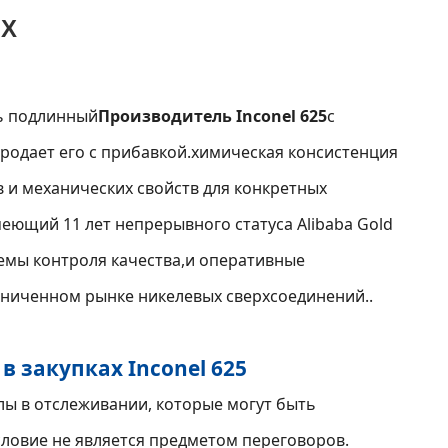
LX
ть подлинный
Производитель Inconel 625
с
родает его с прибавкой.химическая консистенция
 и механических свойств для конкретных
меющий 11 лет непрерывного статуса Alibaba Gold
темы контроля качества,и оперативные
аниченном рынке никелевых сверхсоединений..
 закупках Inconel 625
лы в отслеживании, которые могут быть
словие не является предметом переговоров.