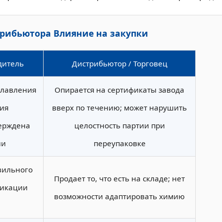
трибьютора Влияние на закупки
дитель
Дистрибьютор / Торговец
плавления
Опирается на сертификаты завода
ия
вверх по течению; может нарушить
ерждена
целостность партии при
ии
переупаковке
вильного
Продает то, что есть на складе; нет
фикации
возможности адаптировать химию