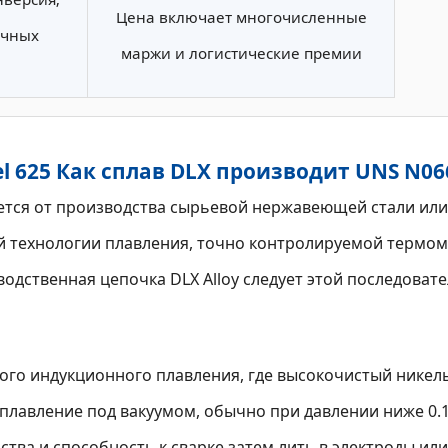
Цена включает многочисленные
очных
маржи и логистические премии
 625 Как сплав DLX производит UNS N06
тся от производства сырьевой нержавеющей стали или 
ной технологии плавления, точно контролируемой термо
одственная цепочка DLX Alloy следует этой последовате
го индукционного плавления, где высокочистый никель
лавление под вакуумом, обычно при давлении ниже 0.1 
тва и способность к сварке.затем лить в электроды или