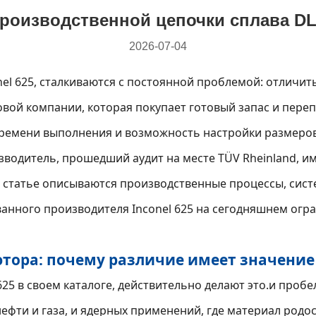
роизводственной цепочки сплава D
2026-07-04
nel 625, сталкиваются с постоянной проблемой: отличи
вой компании, которая покупает готовый запас и переп
времени выполнения и возможность настройки размеров
зводитель, прошедший аудит на месте TÜV Rheinland, и
той статье описываются производственные процессы, сис
нного производителя Inconel 625 на сегодняшнем огр
ора: почему различие имеет значение в
25 в своем каталоге, действительно делают это.и пробе
ефти и газа, и ядерных применений, где материал родо