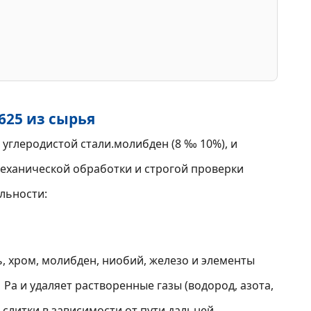
625 из сырья
углеродистой стали.молибден (8 ‰ 10%), и
механической обработки и строгой проверки
льности:
, хром, молибден, ниобий, железо и элементы
Pa и удаляет растворенные газы (водород, азота,
 слитки в зависимости от пути дальней