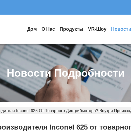
Дом
О Нас
Продукты
VR-Шоу
Новост
Новости Подробности
одителя Inconel 625 От Товарного Дистрибьютора? Внутри Произв
роизводителя Inconel 625 от товарн