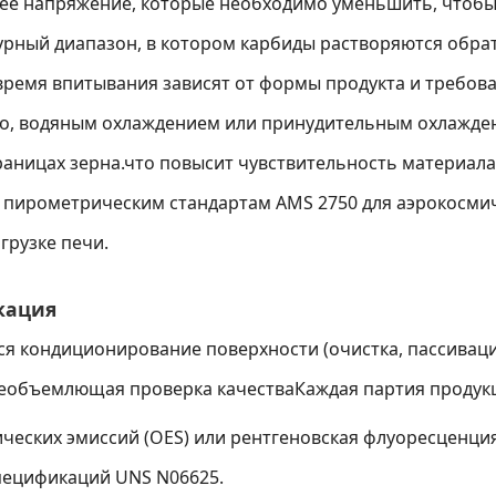
нее напряжение, которые необходимо уменьшить, чтобы
урный диапазон, в котором карбиды растворяются обрат
время впитывания зависят от формы продукта и требова
ло, водяным охлаждением или принудительным охлажден
аницах зерна.что повысит чувствительность материал
о пирометрическим стандартам AMS 2750 для аэрокосмич
грузке печи.
кация
ся кондиционирование поверхности (очистка, пассиваци
всеобъемлющая проверка качестваКаждая партия продук
еских эмиссий (OES) или рентгеновская флуоресценция (
пецификаций UNS N06625.