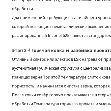
обработки.
Для применений, требующих высочайшего уровн
который поглощает неметаллические включения и
рафинированный Inconel 625 является стандартом
Этап 2 √ Горячая ковка и разбивка прокат
Отливный слиток или электрод ESR нагревают пр
аустенитная кубическая структура с централизов
границах зернаПри этой температуре слиток ков
пористость, и начинается очистка зерна, котора
После ковки ковёр горячо прокатывается в стер
обработки.Температура горячего проката и умень