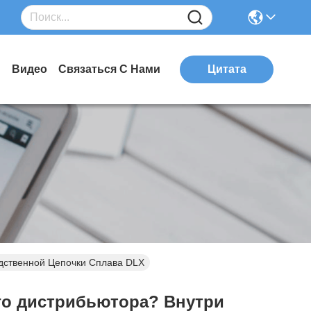
и
Видео
Связаться С Нами
Цитата
одственной Цепочки Сплава DLX
ого дистрибьютора? Внутри