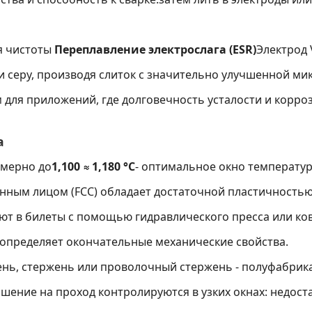
я чистоты
Переплавление электрослага (ESR)
Электрод 
 серу, производя слиток с значительно улучшенной ми
 для приложений, где долговечность усталости и корр
а
имерно до
1,100 ≈ 1,180 °C
- оптимальное окно температуры
анным лицом (FCC) обладает достаточной пластичность
ают в билеты с помощью гидравлического пресса или к
я определяет окончательные механические свойства.
жень, стержень или проволочный стержень - полуфабрик
шение на проход контролируются в узких окнах: недост